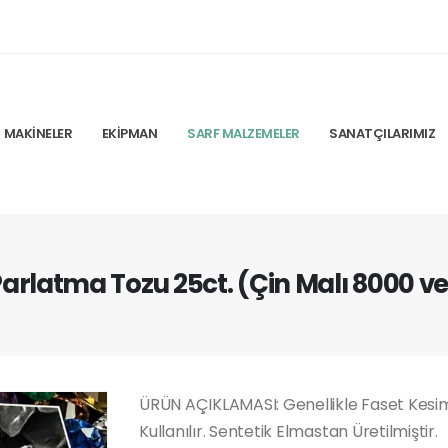
MAKINELER
EKIPMAN
SARF MALZEMELER
SANATÇILARIMIZ
arlatma Tozu 25ct. (Çin Malı 8000 v
ÜRÜN AÇIKLAMASI: Genellikle Faset Kesi
Kullanılır. Sentetik Elmastan Üretilmiştir.