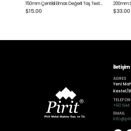
150mm Çentikli Elmas Değerli Taş Testeresi
$
15.00
$
33.00
İletişim
ADRES
Yeni Mah
Kestel/
TELEFON
+90 544 
EMAIL
info@pi