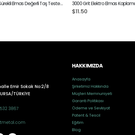
200mm Sürekli Elmas Değerli Taş Testeresi
3000 Grit Elektro Elmas Kaplam
$
11.50
HAKKIMIZDA
Anasayfa
alle Emir Sokak No:2/8
Şirketimiz Hakkında
BURSA/TÜRKİYE
Müşteri Memnuniyeti
Garanti Politikası
Ödeme ve Sevkiyat
532 3867
Patent & Tescil
ritmetal.com
Eğitim
Blog