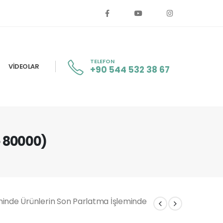
TELEFON
VIDEOLAR
+90 544 532 38 67
e 80000)
minde Ürünlerin Son Parlatma İşleminde