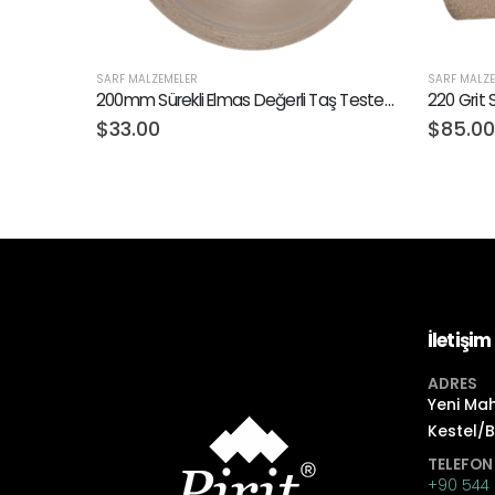
SARF MALZEMELER
SARF MALZ
200mm Sürekli Elmas Değerli Taş Testeresi
220 Grit 
$
33.00
$
85.00
İletişim
ADRES
Yeni Mah
Kestel/
TELEFON
+90 544 